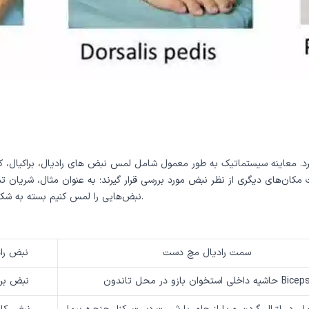
د. معاینه سیستماتیک به طور معمول شامل لمس نبض های رادیال، براکیال، 
ای دیگری از نظر نبض مورد بررسی قرار گیرند؛ به عنوان مثال، شریان تمپورا
نبض‌هایی را لمس کنیم بسته به شکایت اصلی بیمار، شک بالینی ما و زمان و فرصت ما برای معاینه، بستگی دارد.
سمت رادیال مچ دست
نبض راد
شیه داخلی استخوان بازو در محل تاندون Biceps
نبض برا