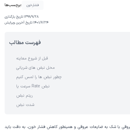
برچسب‌ها:
فشارخون
۱۳۹۹/۹/۲۸
تاریخ بارگذاری:
۱۴۰۱/۶/۲۴
تاریخ آخرین ویرایش:
فهرست مطالب
قبل از شروع معاینه
محل نبض های شریانی
چطور نبض ها را لمس کنیم
سرعت یا Rate نبض
ریتم نبض
شدت نبض
عروقی با شک به ضایعات عروقی و همینطور کاهش فشار خون، به دقت باید