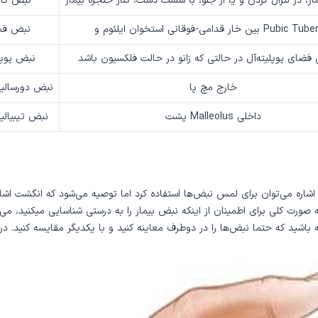
ر، در لترال گردن و یا از جلو، با شست دست، کنار حنجره بیمار
نبض کار
امی-فوقانی استخوان ایلئوم و Pubic Tubercle
نبض فم
نبض پوپلی
خارج مچ پا
نبض دورسال
پشت Malleolus داخلی
نبض تیبیال
شاره می‌توان برای لمس نبض‌ها استفاده کرد اما توصیه می‌شود که انگشت اشار
 صورت کلی برای اطمینان از اینکه نبض بیمار را به درستی شناسایی میکنید، م