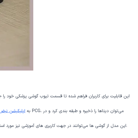
ویژگی منحصر به فرد دیگر آن امکان مشاهده آنلاین نمودار صداها در هنگام معاینه می باشد به طوریکه با اتصال گوشی NS1 به
اپلیکیشن نبض 
این مدل از گوشی ها می‌توانند در جهت کاربری های آموزشی نیز مورد استفاده قرار گیرد، همچنین دقت خوبی در تفکیک صداهای دریافتی دارد (فیلتر صدای قلب و ریه) که در مطالب بعدی به تفصیل به آن ها پرداخته خواهد شد.