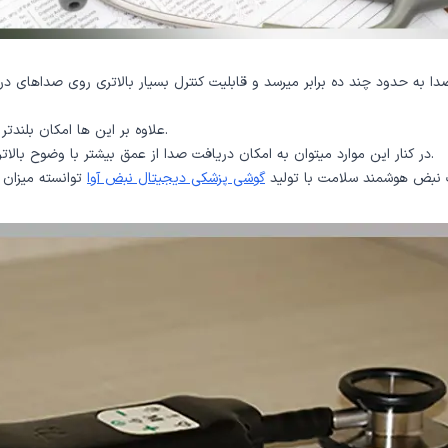
 به حدود چند ده برابر میرسد و قابليت كنترل بسيار بالاتری روی صداهای دری
علاوه بر این ها امکان بلندتر کردن طول تیوب گوشی طبی بدون ایجاد مشکل تضعیف صدا نیز وجود دارد.
در كنار اين موارد ميتوان به امكان دريافت صدا از عمق بيشتر با وضوح بالاتر نيز اشاره كرد كه اين مورد نيز بر ميزان كارايی اين استتوسکوپ ها می افزايد.
 نبض هوشمند سلامت با تولید
گوشی پزشکی دیجیتال نبض آوا