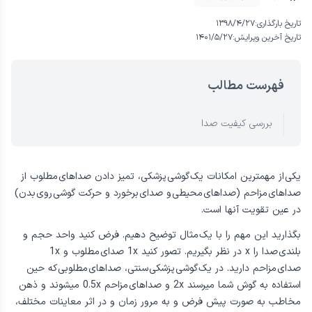
تاریخ بارگذاری:
۱۳۹۸/۴/۲۷
تاریخ آخرین ویرایش:
۱۴۰۱/۵/۲۷
فهرست مطالب
بررسی کیفیت صدا
يکی از مهمترين امكانات يک گوشی پزشکی، تميز دادن صداهای مطلوب از
صداهای مزاحم (صداهای محيطی و صدای برخورد و حركت گوشی روی بدن)
در عين تقويت آنها است.
بگذاريد اين مهم را با يک مثال توضيح دهيم. فرض كنيد واحد حجم و
بلندی صدا را x در نظر بگيريم. تصور كنيد 1x صدای مطلوب و 1x
صدای مزاحم داريد. در يک گوشی پزشكی سنتی، صداهای مطلوبی كه حين
استفاده به گوش شما میرسند 2x و صداهای مزاحم 0.5x میشوند و ذهن
مخاطب به صورت پيش فرض و به مرور زمان و در اثر معاينات مختلف،