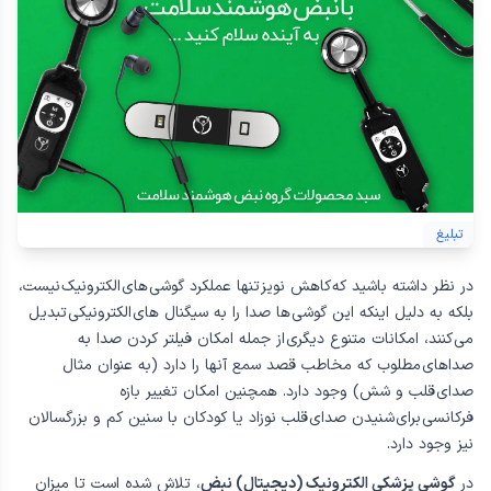
تبلیغ
در نظر داشته باشید که كاهش نويز تنها عملكرد گوشی های الكترونيک نيست،
بلكه به دليل اينكه اين گوشی ها صدا را به سيگنال های الكترونيكی تبديل
می كنند، امكانات متنوع ديگری از جمله امكان فيلتر كردن صدا به
صداهای مطلوب كه مخاطب قصد سمع آنها را دارد (به عنوان مثال
صدای قلب و شش) وجود دارد. همچنين امكان تغيير بازه
فركانسی برای شنيدن صدای قلب نوزاد يا كودكان با سنين كم و بزرگسالان
نيز وجود دارد.
در
گوشی پزشكی الكترونيک (دیجیتال) نبض
، تلاش شده است تا ميزان