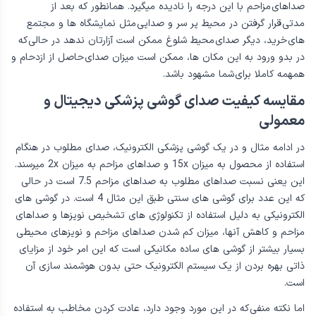
صداهای مزاحم با اين درجه را ناديده ميگيرد. همانطور كه بعد از
مدتی قرار گرفتن در محيط پر سر و صدايی مثل نمايشگاه ها و مجتمع
های خريد، ديگر صدای محيط شلوغ ممكن است آزارتان ندهد در حالی كه
در بدو ورود به اين مكان ها، ممكن است ميزان صدای حاصل از ازدحام و
همهمه كاملا برای شما مشهود باشد.
مقایسه کیفیت صدای گوشی پزشکی دیجیتال و
معمولی
در ادامه مثال و در يک گوشی پزشکی الكترونيک، صدای مطلوب در هنگام
استفاده از محصول به ميزان 15x و صداهای مزاحم به ميزان 2x میرسند.
اين يعنی نسبت صداهای مطلوب به صداهای مزاحم 7.5 است در حالی
كه اين عدد برای گوشی های سنتی طبق اين مثال 4 است. در گوشی های
الكترونيکی به دليل استفاده از تكنولوژی های تشخيص نويزها و صداهای
مزاحم و كاهش آنها، ميزان کم شدن صداهای مزاحم و نويزهای محيطی
بسيار بيشتر از گوشی های ساده مكانيکی است كه اين امر خود از مزايای
ذاتی بهره بردن از يک سيستم الكترونيک حتی بدون هوشمند سازی آن
است.
اما نكته منفی كه در اين مورد وجود دارد، عادت كردن مخاطب به استفاده