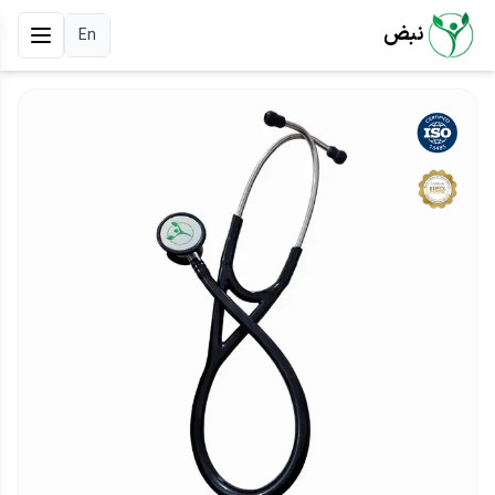
نبض
En