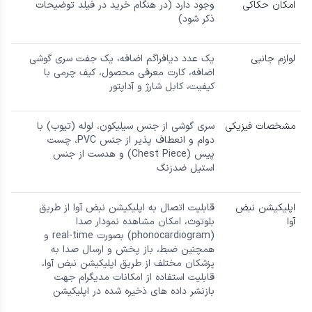
امکان حکاکی
وجود دارد (در هنگام خرید در فیلد توضیحات
ذکر شود)
لوازم جانبی
یک عدد دیافراگم اضافه، یک جفت سری گوشی
اضافه، کارت معرفی محصول، کیف چرمی با
کیفیت، کابل شارژ و آداپتور
مشخصات فیزیکی
سری گوشی از جنس سیلیکون، لوله (تیوب) با
دوام و انعطاف پذیر از جنس PVC، چست
پیس (Chest Piece) و هدست از جنس
استیل ضدزنگ
اپلیکیشن نبض
قابلیت اتصال به اپلیکیشن نبض آوا از طریق
آوا
بلوتوث، امکان مشاهده نمودار صدا
(phonocardiogram) بصورت real-time و
همچنین ضبط، باز پخش و ارسال صدا به
پزشکان مختلف از طریق اپلیکیشن نبض آوا،
قابلیت استفاده از امکانات مدیگرام جهت
بازنشر داده های ذخیره شده در اپلیکیشن