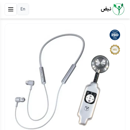
نبض
En