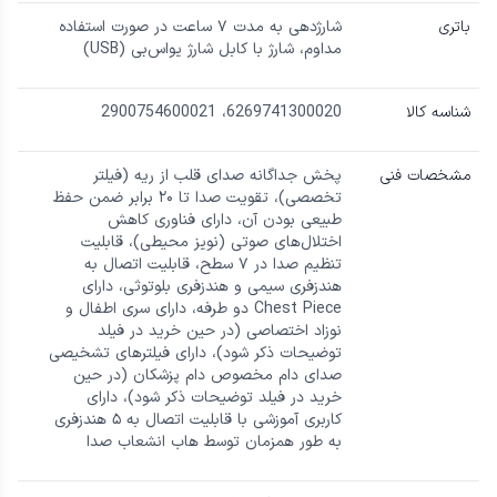
باتری
شارژدهی به مدت ۷ ساعت در صورت استفاده
مداوم، شارژ با کابل شارژ یواس‌بی (USB)
شناسه کالا
6269741300020، 2900754600021
مشخصات فنی
پخش جداگانه صدای قلب از ریه (فیلتر
تخصصی)، تقویت صدا تا ۲۰ برابر ضمن حفظ
طبیعی بودن آن، دارای فناوری کاهش
اختلال‌های صوتی (نویز محیطی)، قابلیت
تنظیم صدا در ۷ سطح، قابلیت اتصال به
هندزفری سیمی و هندزفری بلوتوثی، دارای
Chest Piece دو طرفه، دارای سری اطفال و
نوزاد اختصاصی (در حین خرید در فیلد
توضیحات ذکر شود)، دارای فیلترهای تشخیصی
صدای دام مخصوص دام پزشکان (در حین
خرید در فیلد توضیحات ذکر شود)، دارای
کاربری آموزشی با قابلیت اتصال به ۵ هندزفری
به طور همزمان توسط هاب انشعاب صدا