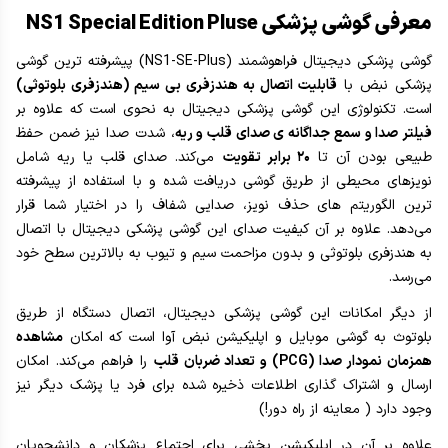
معرفی گوشی پزشکی NS1 Special Edition Pluse
گوشی پزشکی دیجیتال فراهوشمند (NS1-SE-Plus) پیشرفته ترین گوشی
پزشکی نبض با
قابلیت اتصال به هندزفری بی سیم (هندزفری بلوتوثی)
است. تکنولوژی این گوشی پزشکی دیجیتال به نحوی است که علاوه بر
فیلتر صدا و سمع جداگانه ی صدای قلب و ریه
، شدت صدا نیز ضمن حفظ
طبیعی بودن آن تا
۲۰ برابر تقویت
می‌کند. صدای قلب یا ریه شامل
نویزهای محیطی از طریق گوشی دریافت شده و با استفاده از پیشرفته
ترین الگوریتم های حذف نویز، صدایی شفاف را در اختیار شما قرار
می‌دهد. علاوه بر آن کیفیت صدای این گوشی پزشکی دیجیتال با اتصال
به هندزفری بلوتوثی و بدون مزاحمت سیم و تیوب به بالاترین سطح خود
می‌رسد.
از دیگر امکانات این گوشی پزشکی دیجیتال، اتصال دستگاه از طریق
بلوتوث به گوشی موبایل و اپلیکیشن نبض آوا است که امکان
مشاهده
همزمان نمودار صدا (PCG) و تعداد ضربان قلب
را فراهم می‌کند. امکان
ارسال و اشتراک گذاری اطلاعات ذخیره شده برای فرد یا پزشک دیگر نیز
وجود دارد ( معاینه از راه دور!)
علاوه بر آن در اپلیکیشن بخشی برای اجتماع پزشکان و دانشجویان