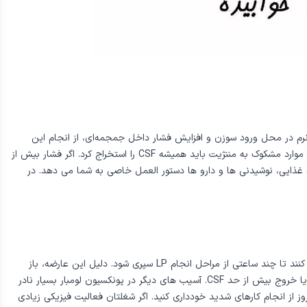
فت نرم در محل ورود سوزن و افزايش فشار داخل جمجمه‌اى، از انجام اين
روش باید ممانعت کرد. اگر شک به افزايش فشار داخل جمجمه‌اى وجود داشته باشد، قبل از انجام LP براى رد توده باید آزمایش CT يا MRI انجام شود. در موارد مشکوک به مننژيت بايد هميشه CSF را استخراج کرد. اگر فشار بيش از
 مواد غذایی، نوشیدنی ها و دارو ها دستور العمل خاصی به شما می دهد. در
گاها مشاهده شده که برخی از افراد پس از کشیدن آب نخاعی یا به اختصار LP، دچار سردرد هایی شده اند که بایستی بلافاصله به حالت دراز کش استراحت کنند تا چند ساعتی از مراحل انجام LP سپری شود. دلیل این عارضه، باز
ماندن محل ورود سوزن است که می تواند سبب نشت مایع و سردرد شود. دیگر عوارض آن که کمیاب می باشند شامل عفونت، خونریزی محل ورود سوزن یا خروج بیش از حد CSF. آسیب های دیگر در پونکسیون لومبار بسیار نادر
وز از انجام کارهای شدید خودداری کنید. اگر شغلتان فعالیت فیزیکی زیادی