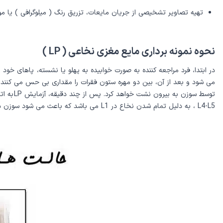
تهیه تصاویر تشخیصی از جریان مایعات، تزریق رنگ ( میلوگرافی ) یا مواد
نحوه نمونه برداری مایع مغزی نخاعی ( LP )
در ابتدا، فرد مراجعه کننده به صورت خوابیده به پهلو یا نشسته، پاهای خ
L4-L5 ، به دلیل تمام شدن نخاع در L1 می باشد که باعث می شود سوزن در هنگام ورود، هیچگونه آسیبی به نخاع وارد نکند.