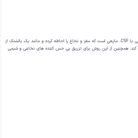
Lumbar puncture یا LP، روشی رایج برای استخراج و نمونه برداری مایع مغزی نخاعی می باشد که در ناحیه تحتانی کمر انجام می گیرد. مایع مغزی نخاعی یا CSF، مایعی است که مغز و نخاع را احاطه کرده و مانند یک بالشتک از
 مننژیت، انسفالیت، سندروم گیلن باره، MS و خونریزی در اطراف مغز کمک می کند. همچنین از این روش برای تزریق بی حس کننده های نخاعی و شیمی