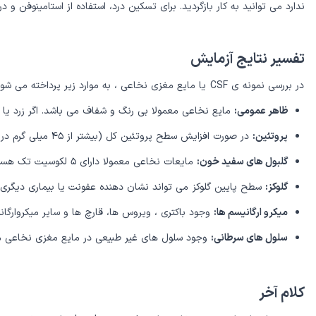
ندارد می توانید به کار بازگردید. برای تسکین درد، استفاده از استامینوفن و 
تفسیر نتایج آزمایش
در بررسی نمونه ی CSF یا مایع مغزی نخاعی ، به موارد زیر پرداخته می شود:
ظاهر عمومی:
مایع نخاعی معمولا بی رنگ و شفاف می باشد. اگر زرد یا 
پروتئین:
در صورت افزایش سطح پروتئین کل (بیشتر از ۴۵ میلی گرم در هر میلی لیتر)، می توان به عفونت یا بیماری های التهابی شک کرد.
گلبول های سفید خون:
مایعات نخاعی معمولا دارای ۵ لکوسیت تک هسته ای در هر میکرولیتر است. افزایش آن به بالاتر از ۵ لکوسیت در هر میکرو لیتر نشانگر عفونت است.
گلوکز:
سطح پایین گلوکز می تواند نشان دهنده عفونت یا بیماری دیگری 
میکرو ارگانیسم ها:
وجود باکتری ، ویروس ها، قارچ ها و سایر میکروارگا
سلول های سرطانی:
وجود سلول های غیر طبیعی در مایع مغزی نخاعی می 
کلام آخر