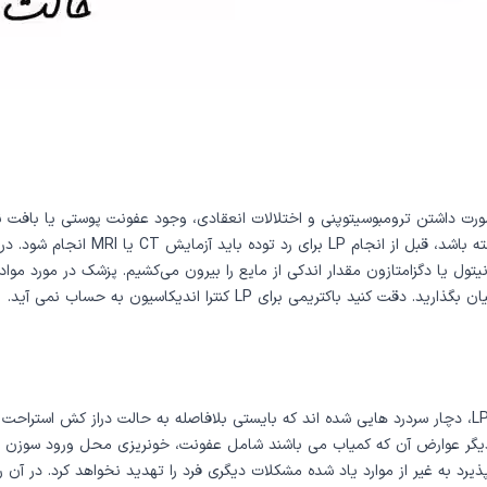
رد. در صورت داشتن ترومبوسيتوپنى و اختلالات انعقادی، وجود عفونت پوستى يا با
يز مانيتول يا دگزامتازون مقدار اندکى از مايع را بيرون مى‌کشيم. پزشک در مورد
یمی برای LP کنترا اندیکاسیون به حساب نمی آید.
رد به غیر از موارد یاد شده مشکلات دیگری فرد را تهدید نخواهد کرد. در آن ر