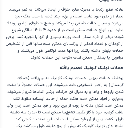
علائم قطع ارتباط با محرک های اطراف را ایجاد می‌کنند؛ به نظر می‌رسد
بیمار «از بدن خود غایب است» و برای چند ثانیه با حلت منگ خیره
می‌شود و سپس حالت طبیعی پیدا می‌کند و هیچ خاطره‌ای از این رویداد
ندارد. این انواع حملات ممکن است در از حدود ۴ تا ۱۴ سالگی شروع
شوند؛ برخی از افراد ممکن است روزانه بسیاری از آنها را تجربه کنند. برخی
از کودکان و تعداد اندکی از بزرگسالان ممکن است سالها قبل از تشخیص
حملات پنهان داشته باشند زیرا آنها مدت کوتاهی طول می‌کشند و
مراقبین یا بستگان ممکن است متوجه این حملات نشوند.
حملات تونیک کلونیک تعمیم یافته
برخلاف حملات پنهان، حملات تونیک-کلونیک تعمیم‌یافته ‌(حملات
گرندمال) به راحتی تشخیص داده می‌شوند. این حملات معمولاً با سفت
شدن بازوها و پاها و به دنبال آن حرکتات پرشی اندام‌ها شروع می‌شوند.
بسیاری از افراد ممکن است هنگام حمله از حالت ایستاده سقوط کنند؛
ممکن است کنترل مثانه یا روده از بین برود و فرد ممکن است زبان و/یا
بافت گونه‌ی خود را گاز بگیرد. تشنج‌ها ممکن است تا حدود سه دقیقه
طول بکشد، پس از آن فرد ممکن است احساس ضعف و گیجی کند.
تشنج های تونیک-کلونیک که بیش از پنج دقیقه طول می‌کشد یک