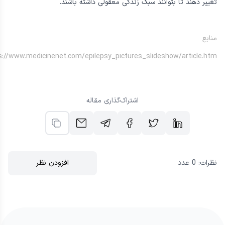
بسیاری از افرادی که مبتلا به صرع تشخیص داده می‌شوند و تحت درمان
قرار می‌گیرند، می‌توانند در صورت استفاده از داروها طبق برنامه، زندگی
کامل و فعال داشته باشند و بسیاری بدون حمله زندگی کنند.. حتی
افرادی که حملات کنترل نشده ای دارند می‌توانند شیوه‌ زندگی خود را
تغییر دهند تا بتوانند سبک زندگی معقولی داشته باشند.
منابع
s://www.medicinenet.com/epilepsy_pictures_slideshow/article.htm
اشتراک‌گذاری مقاله
نظرات:
0
عدد
افزودن نظر