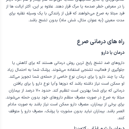
ضروری است. بیشترین خطر برای بیمارانی وجود دارد که هوشیاری خود را
از دست می‌دهند یا دچار حملات مکرر تونیک-کلونیک می‌شوند. شرایطی
مانند شنا، رانندگی با اتومبیل، مراقبت از کودکان (به ویژه مراقبت از
نوزادان و کودکان خردسال) و شرکت در برخی ورزشها مانند کوه‌نوردی،
صخره‌نوردی یا سایر فعالیتهای مشابه می‌تواند هم بیمار و هم افراد دیگر
را در معرض خطر صدمه یا مرگ قرار دهند. علاوه بر این، اکثر ایالت ها از
فرد مبتلا به صرع می‌خواهند که قبل از رانندگی با یک وسیله نقلیه برای
مدت معینی (به عنوان مثال، شش ماه) بدون تشنج باشد.
راه های درمانی صرع
درمان با دارو
داروهای ضد تشنج رایج ترین روش درمانی هستند که برای کاهش یا
جلوگیری از فعالیت تشنجی استفاده می‌شوند. پزشک شما به احتمال زیاد
یک یا چند دارو را برای درمان نوع خاصی از حمله‌ی شما تجویز می‌کند.
او ممکن است نیاز داشته باشد که دوزها و/یا نوع دارو را برای یافتن
درمانی که برای شما بهترین است تنظیم کند. حدود ۷۰ درصد از بیماران
مبتلا به صرع در صورت مصرف منظم داروهای خود بدون حمله می‌شوند.