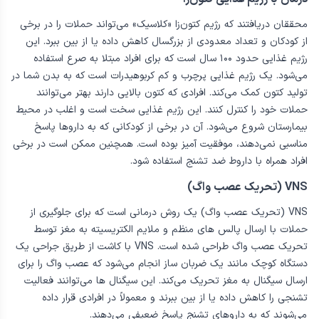
برای برخی از بیماران، مصرف دارو ممکن است نیاز باشد به صورت مادام
العمر باشد. بیماران نباید بدون مشورت با پزشک، مصرف دارو را متوقف
کنند.
درمان با رژیم غذایی کتون‌زا
محققان دریافتند که رژیم کتون‌زا «کلاسیک» می‌تواند حملات را در برخی
از کودکان و تعداد معدودی از بزرگسال کاهش داده یا از بین ببرد. این
رژیم غذایی حدود ۱۰۰ سال است که برای افراد مبتلا به صرع استفاده
می‌شود. یک رژیم غذایی پرچرب و کم کربوهیدرات است که به بدن شما در
تولید کتون کمک می‌کند. افرادی که کتون بالایی دارند بهتر می‌توانند
حملات خود را کنترل کنند. این رژیم غذایی سخت است و اغلب در محیط
بیمارستان شروع می‌شود. آن در برخی از کودکانی که به داروها پاسخ
مناسبی نمی‌دهند، موفقیت آمیز بوده است. همچنین ممکن است در برخی
افراد همراه با داروط ضد تشنج استفاده شود.
VNS (تحریک عصب واگ)
VNS (تحریک عصب واگ) یک روش درمانی است که برای جلوگیری از
حملات با ارسال پالس های منظم و ملایم الکتریسیته به مغز توسط
تحریک عصب واگ طراحی شده است. VNS با کاشت از طریق جراحی یک