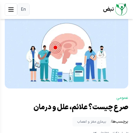
نبض
En
عمومی
صرع چیست؟ علائم، علل و درمان
برچسب‌ها:
بیماری مغز و اعصاب