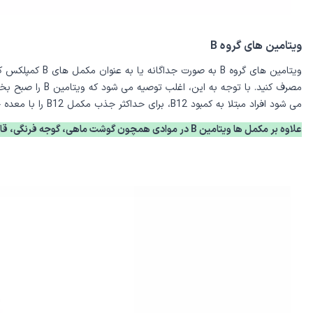
ویتامین های گروه B
می شود افراد مبتلا به کمبود B12، برای حداکثر جذب مکمل B12 را با معده خالی و همراه با آب مصرف کنند.
علاوه بر مکمل ها ویتامین B در موادی همچون گوشت ماهی، گوجه فرنگی، قارچ، سیب زمینی و.. موجود است.