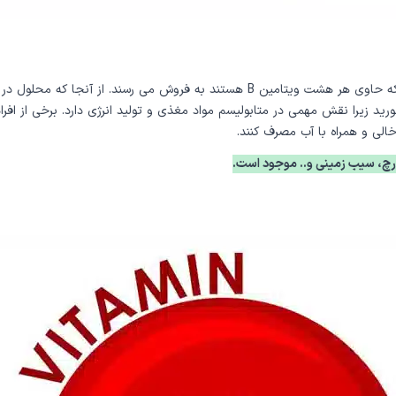
ویتامین های گروه B به صورت جداگانه یا به عنوان مکمل های B کمپلکس که حاوی هر هشت ویتا