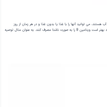
مین B هستند به فروش می رسند. از آنجا که محلول در آب هستند، می توانید آنها را با غذا یا بدون غذا و در هر زمان از روز
مصرف کنید. با توجه به این، اغلب توصیه می شود که ویتامین B را صبح بخورید زیرا نقش مهمی در متابولیسم مواد مغذی و تولید انرژی دارد. برخی از افراد بهتر است ویتامین B را به صورت ناشتا مصرف کنند. به عنوان مثال توصیه