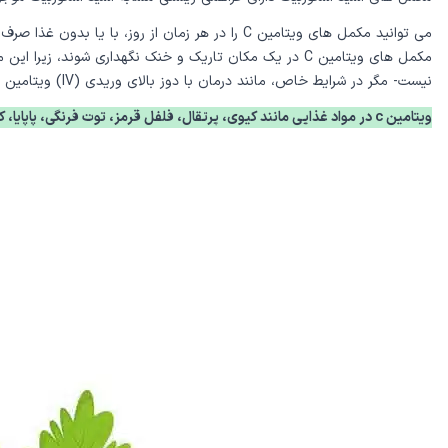
می توانید مکمل های ویتامین C را در هر زمان از 
نیست- مگر در شرایط خاص، مانند درمان با دوز بالای وریدی (IV) ویتامین C
ویتامین c در مواد غذایی مانند کیوی، پرتقال، فلفل قرمز، توت فرنگی، پاپایا، کلم بروکلی و....وجود دارد.