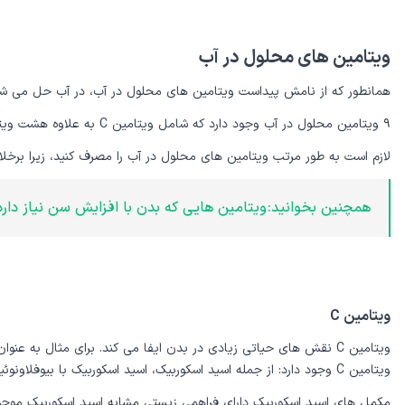
ویتامین های محلول در آب
همانطور که از نامش پیداست ویتامین های محلول در آب، در آب حل می شوند؛
۹ ویتامین محلول در آب وجود دارد که شامل ویتامین C به علاوه هشت ویتامین B است:B1 (تیامین)، B2 (ریبوفلاوین)، B3 (نیاسین)، B5 (اسید پانتوتنیک)، B6 (پیریدوکسین)، B7 (بیوتین)، B9 (فولات) و B12 (کوبالامین)
لازم است به طور مرتب ویتامین های محلول در آب را مصرف کنید، زیرا برخ
همچنین بخوانید: ویتامین هایی که بدن با افزایش سن نیاز دارد
ویتامین C
ویتامین C نقش های حیاتی زیادی در بدن ایفا می کند. برای مثال ب
ویتامین C وجود دارد: از جمله اسید اسکوربیک، اسید اسکوربیک با بیوفلاونوئیدها، ویتامین C لیپوزومی و آسکوربات کلسیم.
مکمل های اسید اسکوربیک دارای فراهمی زیستی مشابه اسید اسکوربیک موجود