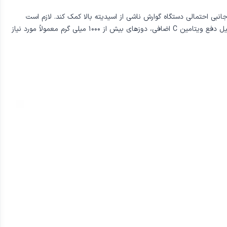
هش عوارض جانبی احتمالی دستگاه گوارش ناشی از اسیدیته بالا کمک کند. لازم است
مکمل های ویتامین C در یک مکان تاریک و خنک نگهداری شوند، زیرا این ماده مغذی به گرما و نور حساس است. همچنین به خاطر داشته باشید که به دلیل دفع ویتامین C اضافی، دوزهای بیش از ۱۰۰۰ میلی گرم معمولاً مورد نیاز